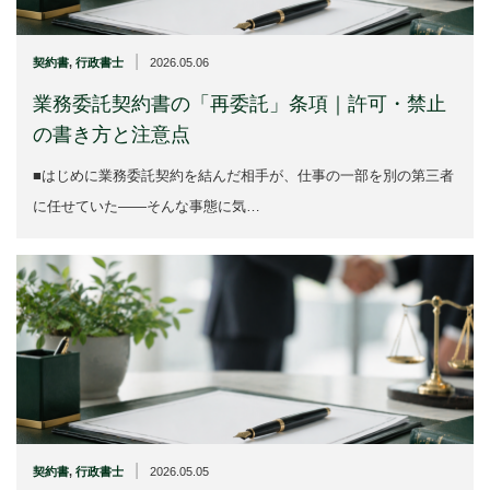
|
契約書
,
行政書士
2026.05.06
業務委託契約書の「再委託」条項｜許可・禁止
の書き方と注意点
■はじめに業務委託契約を結んだ相手が、仕事の一部を別の第三者
に任せていた——そんな事態に気…
|
契約書
,
行政書士
2026.05.05