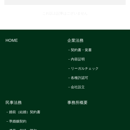
HOME
企業法務
－契約書・覚書
－内容証明
－リーガルチェック
－各種許認可
－会社設立
民事法務
事務所概要
－婚前（結婚）契約書
－準婚姻契約
－遺言・相続・贈与
－離婚協議書