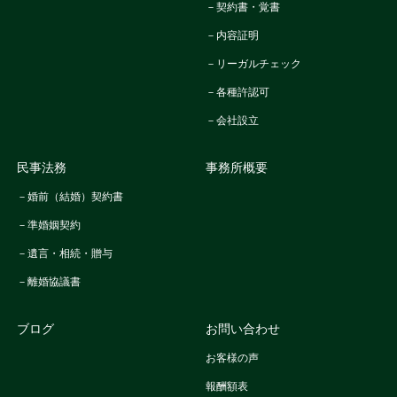
－契約書・覚書
－内容証明
－リーガルチェック
－各種許認可
－会社設立
民事法務
事務所概要
－婚前（結婚）契約書
－準婚姻契約
－遺言・相続・贈与
－離婚協議書
ブログ
お問い合わせ
お客様の声
報酬額表