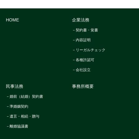
HOME
企業法務
－契約書・覚書
－内容証明
－リーガルチェック
－各種許認可
－会社設立
民事法務
事務所概要
－婚前（結婚）契約書
－準婚姻契約
－遺言・相続・贈与
－離婚協議書