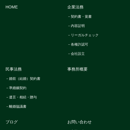
HOME
企業法務
－契約書・覚書
－内容証明
－リーガルチェック
－各種許認可
－会社設立
民事法務
事務所概要
－婚前（結婚）契約書
－準婚姻契約
－遺言・相続・贈与
－離婚協議書
ブログ
お問い合わせ