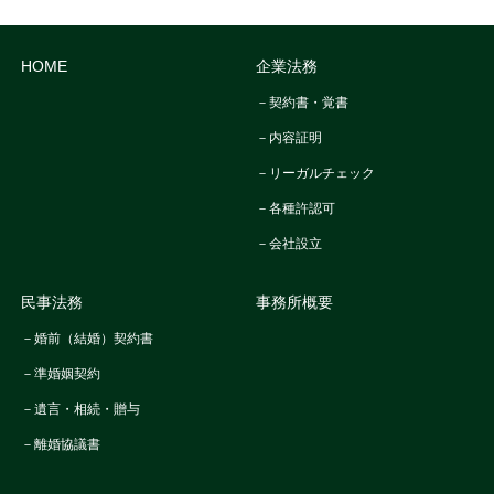
HOME
企業法務
－契約書・覚書
－内容証明
－リーガルチェック
－各種許認可
－会社設立
民事法務
事務所概要
－婚前（結婚）契約書
－準婚姻契約
－遺言・相続・贈与
－離婚協議書