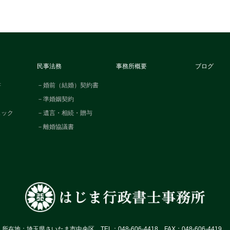
民事法務
事務所概要
ブログ
書
－婚前（結婚）契約書
－準婚姻契約
ェック
－遺言・相続・贈与
－離婚協議書
所在地：埼玉県さいたま市中央区 TEL：048‐606-4418 FAX：048‐606-4419