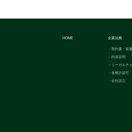
HOME
企業法務
－契約書・覚
－内容証明
－リーガルチ
－各種許認可
－会社設立