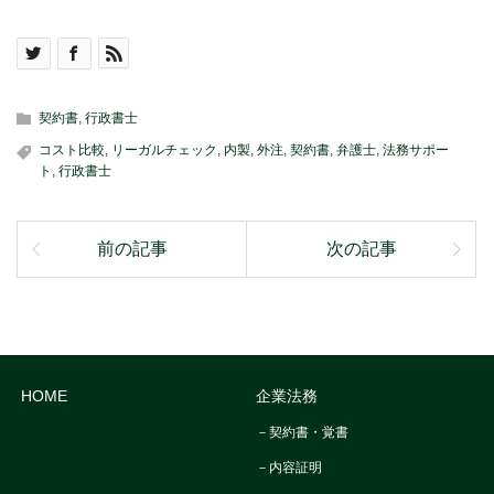
契約書
,
行政書士
コスト比較
,
リーガルチェック
,
内製
,
外注
,
契約書
,
弁護士
,
法務サポー
ト
,
行政書士
前の記事
次の記事
HOME
企業法務
－契約書・覚書
－内容証明