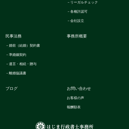
－リーガルチェック
－各種許認可
－会社設立
民事法務
事務所概要
－婚前（結婚）契約書
－準婚姻契約
－遺言・相続・贈与
－離婚協議書
ブログ
お問い合わせ
お客様の声
報酬額表