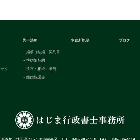
民事法務
事務所概要
ブログ
書
－婚前（結婚）契約書
－準婚姻契約
ェック
－遺言・相続・贈与
－離婚協議書
所在地：埼玉県さいたま市中央区 TEL：048‐606-4418 FAX：048‐606-4419