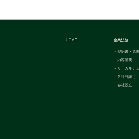
HOME
企業法務
－契約書・覚
－内容証明
－リーガルチ
－各種許認可
－会社設立