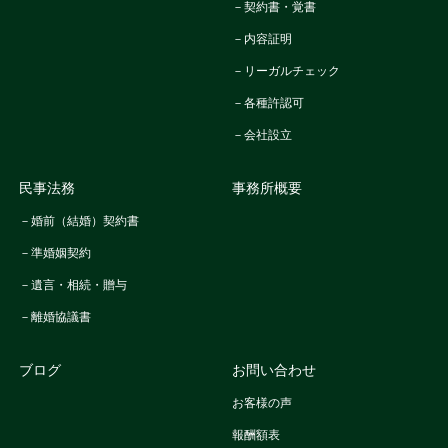
－契約書・覚書
－内容証明
－リーガルチェック
－各種許認可
－会社設立
民事法務
事務所概要
－婚前（結婚）契約書
－準婚姻契約
－遺言・相続・贈与
－離婚協議書
ブログ
お問い合わせ
お客様の声
報酬額表